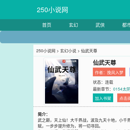
250小说网
首页
玄幻
武侠
都
250小说网
>
玄幻小说
> 仙武天尊
仙武天尊
作者：
挽风入梦
状态：连载
最新章节：
0154太
加入书架
点击
简介：
武之巅，天上仙！大千界战，波及九天十地，小千
赋，一步步提升修为，将一切寻回。