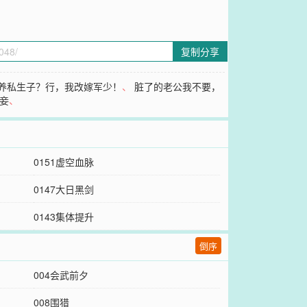
复制分享
养私生子？行，我改嫁军少！
、
脏了的老公我不要，
妾
、
0151虚空血脉
0147大日黑剑
0143集体提升
倒序
004会武前夕
008围猎