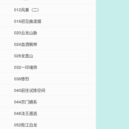
012风暴（二）
016初见曲凌烟
020云龙山脉
024血洒枫林
028龙首山
032一印魂师
036惨烈
040前往试炼空间
044宗门嫡系
048法王遁逃
052败江白龙