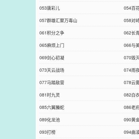
053唐彩儿
054百
057群雄汇聚万毒山
058对
061积分之争
062长
065麻烦上门
066与
069剑心初凝
070毁
073天云战场
074雨
077马踏敌营
078云
081时九灵
082白
085六翼螣蛇
086老
089化龙池
090黄
093打榜
094曲