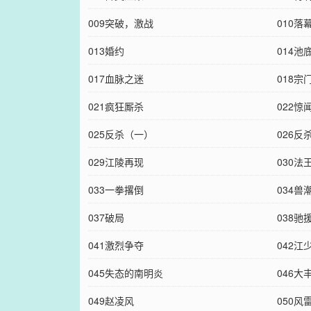
009突破，激战
010落
013婚约
014池
017血脉之迷
018宗
021疯狂厮杀
022惊
025反杀（一）
026反
029江陵再现
030法
033一拳撂倒
034兽
037破局
038驰
041激烈争夺
042江
045失态的南明炎
046大
049赵凌风
050风