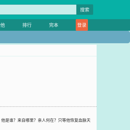
搜索
其他
排行
完本
登录
。他是谁？来自哪里？亲人何在？只等他恢复血脉天