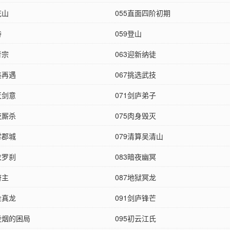
花山
055直面四阶初期
峙
059登山
青宗
063迎新纳徒
美再遇
067挑选武技
灭剑意
071剑庐弟子
夜厮杀
075肉身毁灭
雾郡城
079清算吴清山
衣罗刹
083暗夜幽冥
府主
087地狱冥龙
金真龙
091剑庐锋芒
凌烟的困局
095初云江氏