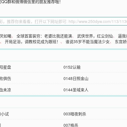
您QQ群和微博微信里的朋友推荐哦！
厌如曦
、
全球首富装穷：老婆比我还能演
、
武侠世界，红尘剑仙
、
逼我
、
开局足浴，调教校花成为跟班！
、
谁说35岁不能当魔法少女
、
东宫娇
阴阳星盘
0152认输
两败俱伤
0148日照金山
有血未凉
0144圣域来人
刀小试
003暗夜刺杀
刺
007格杀