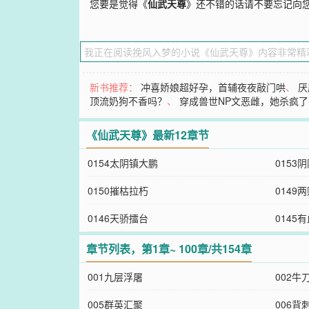
您要是觉得《
仙武天尊
》还不错的话请不要忘记向
新书推荐：
冲喜娇娘超好孕，首辅夜夜敲门哄
、
厌
顶流奶狗不香吗？
、
穿成兽世NP文恶雌，她杀疯了
《仙武天尊》最新12章节
0154太阴镇大鹏
0153
0150摧枯拉朽
0149
0146天骄擂台
0145
章节列表，第1章~ 100章/共154章
001九层浮屠
002牛
005群英汇聚
006背