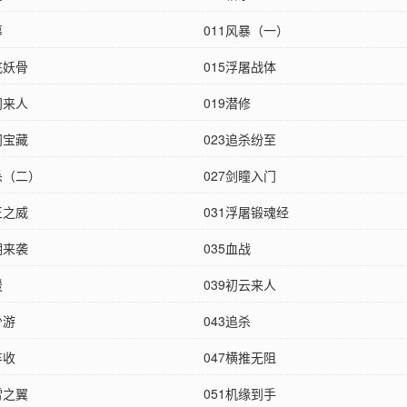
幕
011风暴（一）
底妖骨
015浮屠战体
门来人
019潜修
闻宝藏
023追杀纷至
杀（二）
027剑瞳入门
王之威
031浮屠锻魂经
潮来袭
035血战
援
039初云来人
少游
043追杀
丰收
047横推无阻
雷之翼
051机缘到手