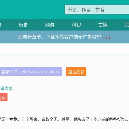
市
历史
网游
科幻
言情
追看新章节，下载本站客户端无广告APP
↓↓↓
更新时间：2025-11-24 16:06:46
直达底部
阴镇大鹏
阅读
界无一幸免。江宁醒来，亲故全无，甚至，他失去了十岁之前的种种记忆