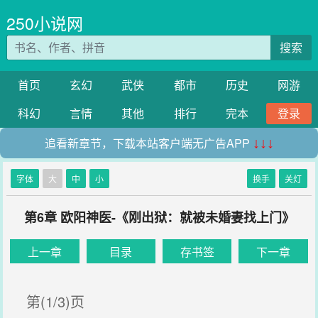
250小说网
搜索
首页
玄幻
武侠
都市
历史
网游
科幻
言情
其他
排行
完本
登录
追看新章节，下载本站客户端无广告APP
↓↓↓
字体
大
中
小
换手
关灯
第6章 欧阳神医-《刚出狱：就被未婚妻找上门》
上一章
目录
存书签
下一章
第(1/3)页