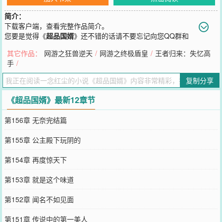
简介：
下载客户端，查看完整作品简介。
您要是觉得《
超品国婿
》还不错的话请不要忘记向您QQ群和
微博微信里的朋友推荐哦！
其它作品：
网游之狂兽逆天
/
网游之终极盾皇
/
王者归来：失忆高
手
/
复制分享
《超品国婿》最新12章节
第156章 无奈完结篇
第155章 公主殿下玩阴的
第154章 再度惊天下
第153章 就是这个味道
第152章 闻名不如见面
第151章 传说中的第一美人