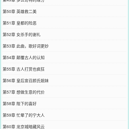
第50章 英雄救二美
第51章 皇都的险恶
第52章 女杀手的谢礼
第53章 此曲，歌好词更妙
第54章 颠覆古人的认知
第55章 古人打赏也疯狂
第56章 皇后宣召颜氏姐妹
第57章 想做生意的代价
第58章 陛下的喜好
第59章 忙晕了的宁大人
第60章 龙京城暗藏风云