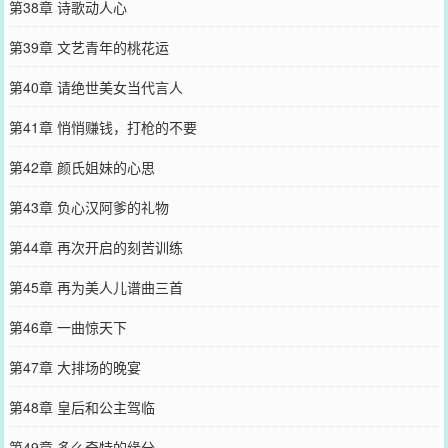
第38章 诗歌动人心
第39章 文艺青年的桃花运
第40章 请绝世美女当代言人
第41章 悄悄赚钱，打枪的不要
第42章 颜氏姐妹的心思
第43章 负心汉阿爹的礼物
第44章 再次开启的刻苦训练
第45章 再为美人儿谱曲三首
第46章 一曲惊天下
第47章 大排场的晚宴
第48章 皇后和公主驾临
第49章 多么奇特的缘分