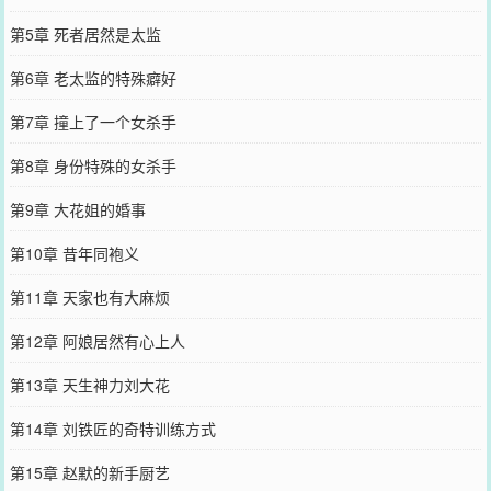
第5章 死者居然是太监
第6章 老太监的特殊癖好
第7章 撞上了一个女杀手
第8章 身份特殊的女杀手
第9章 大花姐的婚事
第10章 昔年同袍义
第11章 天家也有大麻烦
第12章 阿娘居然有心上人
第13章 天生神力刘大花
第14章 刘铁匠的奇特训练方式
第15章 赵默的新手厨艺