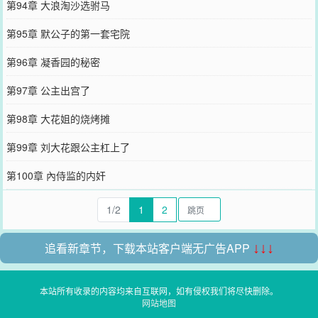
第94章 大浪淘沙选驸马
第95章 默公子的第一套宅院
第96章 凝香园的秘密
第97章 公主出宫了
第98章 大花姐的烧烤摊
第99章 刘大花跟公主杠上了
第100章 內侍监的内奸
1/2
1
2
追看新章节，下载本站客户端无广告APP
↓↓↓
本站所有收录的内容均来自互联网，如有侵权我们将尽快删除。
网站地图