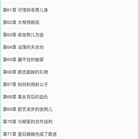
第61章 可惜你非男儿身
第62章 大琴师颜凤
第63章 收张狗儿为徒
第64章 没落的天衣坊
第65章 藏不住的秘密
第66章 颜氏姐妹的礼物
第67章 如何利用赵公子
第68章 美女背后的血仇
第69章 厨艺进步的张狗儿
第70章 与柳家的合作谈判
第71章 皇后娘娘也成了歌迷