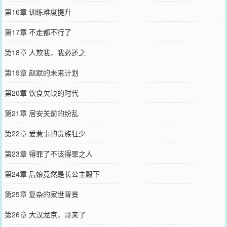
第16章 训练难度提升
第17章 不走都不行了
第18章 人欺我，我必还之
第19章 赵默的未来计划
第20章 饮食欠缺的时代
第21章 居安关前的纷乱
第22章 爱惹事的贵族狂少
第23章 得罪了不该得罪之人
第24章 后娘竟然是长公主殿下
第25章 复杂的家世背景
第26章 大汉龙京，哥来了