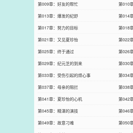
第009章：好友的帮忙
第01
第013章：爆发的纪舒
第01
第017章：努力的目标
第01
第021章：又见夏珍怡
第02
第025章：终于通过
第026
第029章：纪元芝的到来
第03
第033章：受伤引起的烦心事
第03
第037章：母亲的阻拦
第03
第041章：夏珍怡的心机
第04
第045章：精湛的演技
第04
第049章：故意刁难
第050