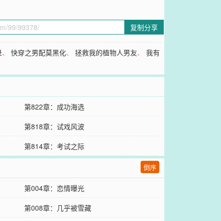
复制分享
录
、
快穿之男配莫黑化
、
拯救我的植物人男友
、
我有
第822章：成功海选
第818章：试戏风波
第814章：考试之际
倒序
第004章：恋情曝光
第008章：几乎被雪藏