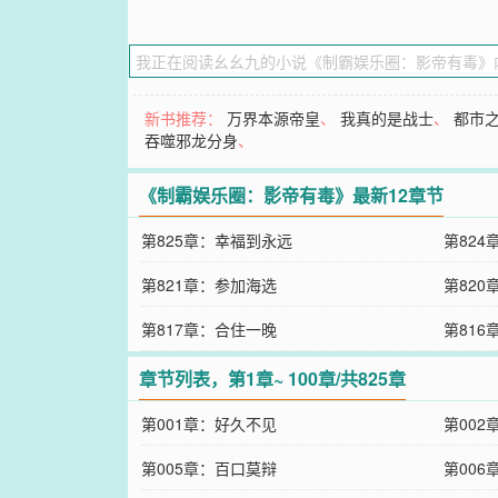
新书推荐：
万界本源帝皇
、
我真的是战士
、
都市
吞噬邪龙分身
、
《制霸娱乐圈：影帝有毒》最新12章节
第825章：幸福到永远
第82
第821章：参加海选
第82
第817章：合住一晚
第81
章节列表，第1章~ 100章/共825章
第001章：好久不见
第00
第005章：百口莫辩
第00