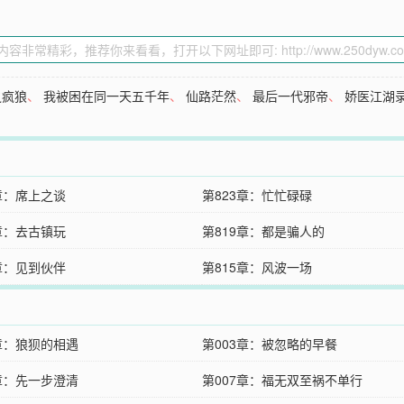
之疯狼
、
我被困在同一天五千年
、
仙路茫然
、
最后一代邪帝
、
娇医江湖
4章：席上之谈
第823章：忙忙碌碌
0章：去古镇玩
第819章：都是骗人的
6章：见到伙伴
第815章：风波一场
2章：狼狈的相遇
第003章：被忽略的早餐
6章：先一步澄清
第007章：福无双至祸不单行