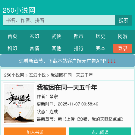
250小说网
搜索
首页
玄幻
武侠
都市
历史
网游
科幻
言情
其他
排行
完本
登录
追看新章节，下载本站客户端无广告APP
↓↓↓
250小说网
>
玄幻小说
> 我被困在同一天五千年
我被困在同一天五千年
作者：
琴宗
更新时间：2025-11-07 00:58:46
状态：连载
最新章节：
新书上传《没错，我的天赋亿点点》
加入书架
点击阅读