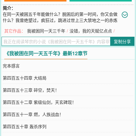
简介：
在同一天被困五千年能做什么？脱困后的第一时间，你又会做
什么？我曾绝望过，疯狂过，跳进过世上三大禁地之一的赤炼
山口，去禁地墨河川里洗过澡，还在禁地青台山上烤过鸟。丹道，剑
其它作品：
我被困同一天三千年
/
没错，我的天赋亿点点
/
道，神通，符道，阵道，悟道，六道皆通，我甚至掌握了玄界所有的
种族语言，认识百千种文字，掌握了数不清的秘密。直到有一天，当
复制分享
朝阳再次升起时，新的一天，来了。（书友群：260576392）
您要是觉得《
我被困在同一天五千年
》还不错的话请不要忘记向您QQ
《我被困在同一天五千年》最新12章节
群和微博微信里的朋友推荐哦！
完本感言
第四百五十四章 大结局
第四百五十三章 碎空，焚天！
第四百五十二章 紫级仙剑，天玄碑现！
第四百五十一章 燃，人族战血！
第四百五十章 轰杀序列