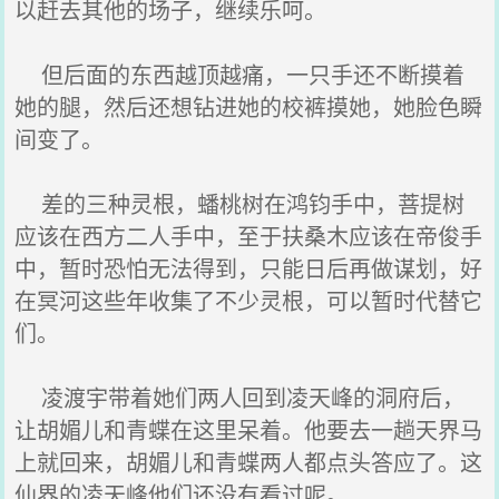
以赶去其他的场子，继续乐呵。
但后面的东西越顶越痛，一只手还不断摸着
她的腿，然后还想钻进她的校裤摸她，她脸色瞬
间变了。
差的三种灵根，蟠桃树在鸿钧手中，菩提树
应该在西方二人手中，至于扶桑木应该在帝俊手
中，暂时恐怕无法得到，只能日后再做谋划，好
在冥河这些年收集了不少灵根，可以暂时代替它
们。
凌渡宇带着她们两人回到凌天峰的洞府后，
让胡媚儿和青蝶在这里呆着。他要去一趟天界马
上就回来，胡媚儿和青蝶两人都点头答应了。这
仙界的凌天峰他们还没有看过呢。