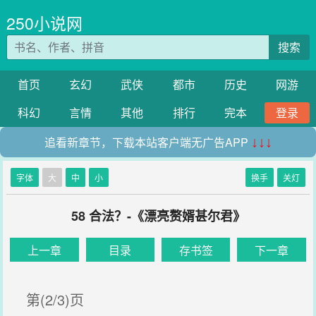
250小说网
搜索
首页
玄幻
武侠
都市
历史
网游
科幻
言情
其他
排行
完本
登录
追看新章节，下载本站客户端无广告APP
↓↓↓
字体
大
中
小
换手
关灯
58 合法？-《漂亮赘婿甚尔君》
上一章
目录
存书签
下一章
第(2/3)页