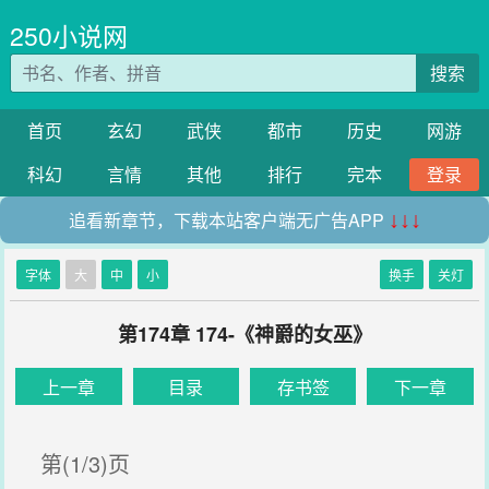
250小说网
搜索
首页
玄幻
武侠
都市
历史
网游
科幻
言情
其他
排行
完本
登录
追看新章节，下载本站客户端无广告APP
↓↓↓
字体
大
中
小
换手
关灯
第174章 174-《神爵的女巫》
上一章
目录
存书签
下一章
第(1/3)页