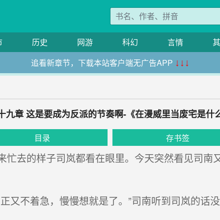
市
历史
网游
科幻
言情
追看新章节，下载本站客户端无广告APP
↓↓↓
十九章 这是要成为反派的节奏啊-《在漫威里当废宅是什
目录
存书签
忙去的样子司岚都看在眼里。今天突然看见司南又
。
正又不着急，慢慢想就是了。”司南听到司岚的话