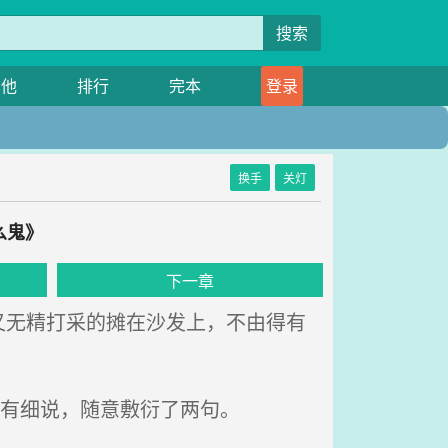
搜索
其他
排行
完本
登录
换手
关灯
么鬼》
下一章
无精打采的摊在沙发上，不由得有
没有细说，随意敷衍了两句。