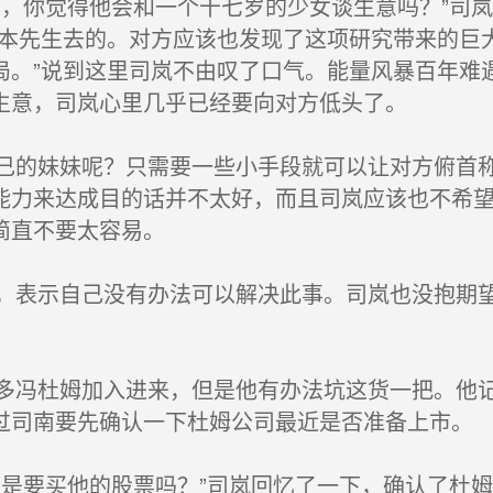
，你觉得他会和一个十七岁的少女谈生意吗？”司
和本先生去的。对方应该也发现了这项研究带来的巨
局。”说到这里司岚不由叹了口气。能量风暴百年难
生意，司岚心里几乎已经要向对方低头了。
的妹妹呢？只需要一些小手段就可以让对方俯首称
能力来达成目的话并不太好，而且司岚应该也不希
简直不要太容易。
表示自己没有办法可以解决此事。司岚也没抱期望
冯杜姆加入进来，但是他有办法坑这货一把。他记
过司南要先确认一下杜姆公司最近是否准备上市。
是要买他的股票吗？”司岚回忆了一下，确认了杜