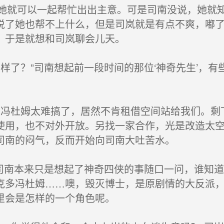
就可以一起帮忙出出主意。可是司南没说，她就知
说了她也帮不上什么，但是司岚就是有点不爽，嘟
，于是就想和司岚聊会儿天。
了？”司南想起前一段时间的那位‘神奇先生’，有
冯杜姆太难搞了，居然不肯租借空间站给我们。剩下
使用，也不对外开放。另找一家合作，光是改造太空
司南的闷气，反而开始向司南大吐苦水。
司南本来只是想起了神奇四侠的事随口一问，谁知
克多冯杜姆……噢，毁灭博士，是原剧情的大反派
里会是怎样的一个角色呢。