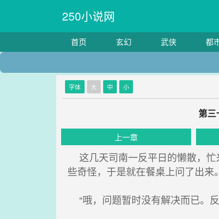
250小说网
首页
玄幻
武侠
都
字体
大
中
小
第三
上一章
这几天司南一反平日的懒散，忙来
些奇怪，于是就在餐桌上问了出来
“哦，问题暂时没有解决而已。反