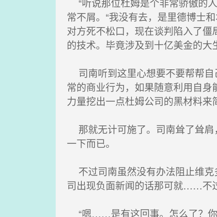
“听说那位杜姆是个非常骄傲的人
常不屑。“我没有去，是里德博士
对方死不松口，现在谈判陷入了僵
的技术。毕竟涉及到十亿美金的大
司南听到这里心想要不要帮帮自己
常的商业行为，如果随意利用自身
力量挖出一点杜姆公司的黑材料来
那就无计可施了。司南耸了耸肩，
一下而已。
不过司南虽然没有办法阻止维克多
司出现负面新闻的话那可就……不
“嗯……是有这回事。怎么了？你