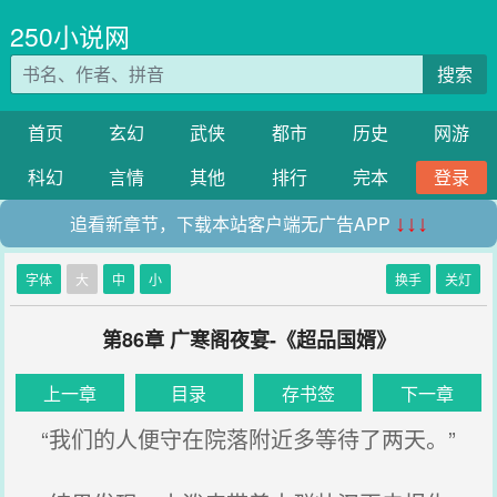
250小说网
搜索
首页
玄幻
武侠
都市
历史
网游
科幻
言情
其他
排行
完本
登录
追看新章节，下载本站客户端无广告APP
↓↓↓
字体
大
中
小
换手
关灯
第86章 广寒阁夜宴-《超品国婿》
上一章
目录
存书签
下一章
“我们的人便守在院落附近多等待了两天。”